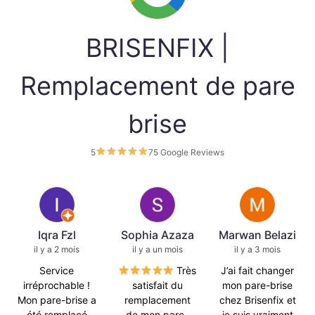
BRISENFIX |
Remplacement de pare
brise
5
75 Google Reviews
Iqra Fzl
Sophia Azaza
Marwan Belazi
il y a 2 mois
il y a un mois
il y a 3 mois
Service
Très
J’ai fait changer
irréprochable !
satisfait du
mon pare-brise
Mon pare-brise a
remplacement
chez Brisenfix et
été remplacé
de mon pare-
je suis vraiment