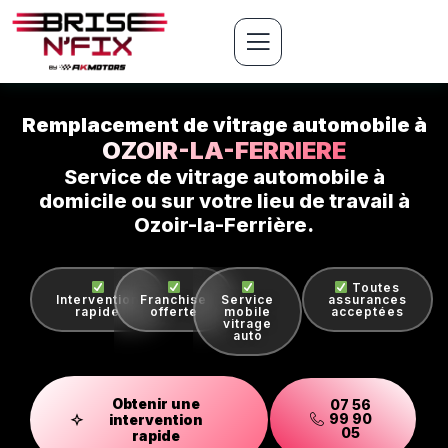
Remplacement de vitrage automobile à
OZOIR-LA-FERRIERE
Service de vitrage automobile à
domicile ou sur votre lieu de travail à
Ozoir-la-Ferrière.
Toutes
Intervention
Franchise
Service
assurances
rapide
offerte
mobile
acceptées
vitrage
auto
Obtenir une
07 56
99 90
intervention
05
rapide