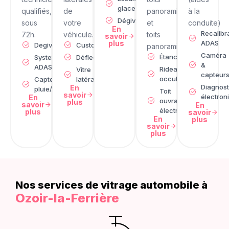
glace
qualifiés,
de
panoramiques
à la
Dégivrage
sous
votre
et
conduite)
En
Recalibr
72h.
véhicule.
toits
savoir
plus
ADAS
Degivrage
Custode
panoramiques
Caméra
Étanchéité
Systeme
Déflecteur
&
ADAS
Rideau
Vitre
capteur
occultant
Capteur de
latérale
Diagnost
En
pluie/lumière
Toit
savoir
électron
En
ouvrant
plus
savoir
En
électrique
plus
savoir
En
plus
savoir
plus
Nos services de vitrage automobile à​
Ozoir-la-Ferrière