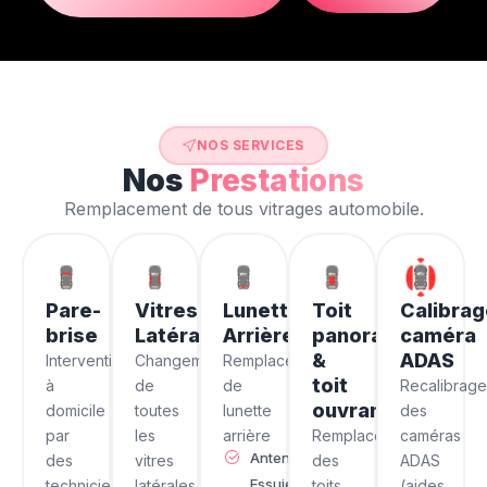
NOS SERVICES
Nos
Prestations
Remplacement de tous vitrages automobile.
Pare-
Vitres
Lunette
Toit
Calibra
brise
Latérales
Arrière
panoramique
caméra
&
ADAS
Intervention
Changement
Remplacement
toit
à
de
de
Recalibrag
ouvrant
domicile
toutes
lunette
des
par
les
arrière
Remplacement
caméras
Antenne
des
vitres
des
ADAS
Essuie
techniciens
latérales
toits
(aides