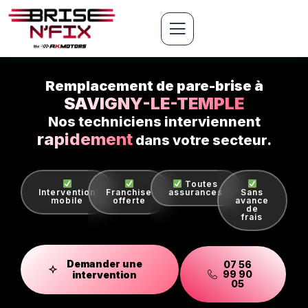
Remplacement de pare-brise à
SAVIGNY-LE-TEMPLE
Nos techniciens interviennent
rapidement
dans votre secteur.
Toutes
Intervention
Franchise
assurances
Sans
mobile
offerte
avance
de
frais
Demander une
07 56
99 90
intervention
05