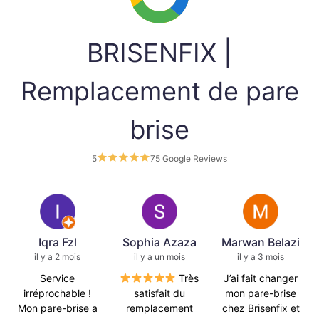
BRISENFIX |
Remplacement de pare
brise
5
75 Google Reviews
Iqra Fzl
Sophia Azaza
Marwan Belazi
il y a 2 mois
il y a un mois
il y a 3 mois
Service
Très
J’ai fait changer
irréprochable !
satisfait du
mon pare-brise
Mon pare-brise a
remplacement
chez Brisenfix et