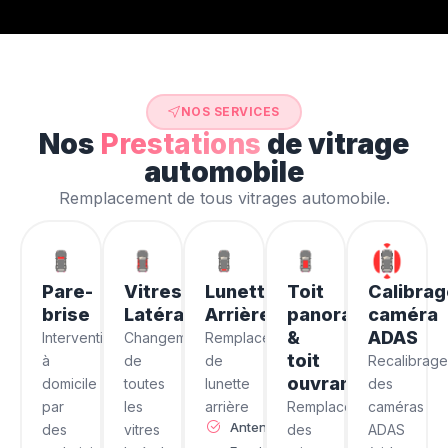
NOS SERVICES
Nos
Prestations
de vitrage
automobile
Remplacement de tous vitrages automobile.
Pare-
Vitres
Lunette
Toit
Calibra
brise
Latérales
Arrière
panoramique
caméra
&
ADAS
Intervention
Changement
Remplacement
toit
à
de
de
Recalibrag
ouvrant
domicile
toutes
lunette
des
par
les
arrière
Remplacement
caméras
Antenne
des
vitres
des
ADAS