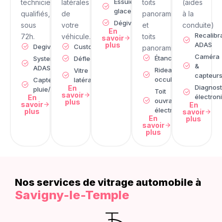
Essuie
techniciens
latérales
toits
(aides
glace
qualifiés,
de
panoramiques
à la
Dégivrage
sous
votre
et
conduite)
En
Recalibr
72h.
véhicule.
toits
savoir
plus
ADAS
Degivrage
Custode
panoramiques
Caméra
Étanchéité
Systeme
Déflecteur
&
ADAS
Rideau
Vitre
capteur
occultant
Capteur de
latérale
Diagnost
En
pluie/lumière
Toit
savoir
électron
En
ouvrant
plus
savoir
En
électrique
plus
savoir
En
plus
savoir
plus
Nos services de vitrage automobile à​
Savigny-le-Temple