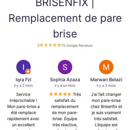
BRISENFIX |
Remplacement de pare
brise
5
75 Google Reviews
Iqra Fzl
Sophia Azaza
Marwan Belazi
il y a 2 mois
il y a un mois
il y a 3 mois
Service
Très
J’ai fait changer
irréprochable !
satisfait du
mon pare-brise
Mon pare-brise a
remplacement
chez Brisenfix et
été remplacé
de mon pare-
je suis vraiment
rapidement avec
brise. Équipe
très satisfait.
un excellent
très réactive,
L’équipe est