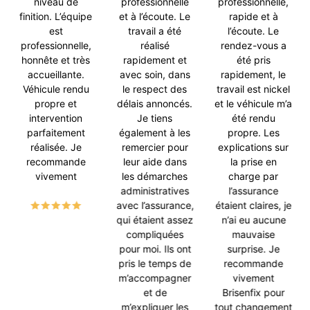
niveau de
professionnelle
professionnelle,
finition. L’équipe
et à l’écoute. Le
rapide et à
est
travail a été
l’écoute. Le
professionnelle,
réalisé
rendez-vous a
honnête et très
rapidement et
été pris
accueillante.
avec soin, dans
rapidement, le
Véhicule rendu
le respect des
travail est nickel
propre et
délais annoncés.
et le véhicule m’a
intervention
Je tiens
été rendu
parfaitement
également à les
propre. Les
réalisée. Je
remercier pour
explications sur
recommande
leur aide dans
la prise en
vivement
les démarches
charge par
administratives
l’assurance
avec l’assurance,
étaient claires, je
qui étaient assez
n’ai eu aucune
compliquées
mauvaise
pour moi. Ils ont
surprise. Je
pris le temps de
recommande
m’accompagner
vivement
et de
Brisenfix pour
m’expliquer les
tout changement