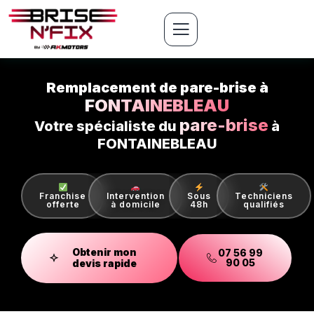
Remplacement de pare-brise à
FONTAINEBLEAU
pare-brise
Votre spécialiste du
à
FONTAINEBLEAU
Franchise
Intervention
Sous
Techniciens
offerte
à domicile
48h
qualifiés
Obtenir mon
07 56 99
90 05
devis rapide