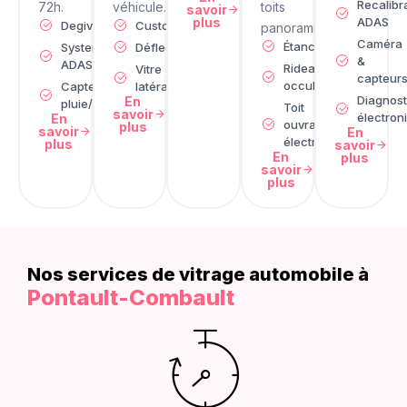
Recalibr
72h.
véhicule.
toits
savoir
plus
ADAS
Degivrage
Custode
panoramiques
Caméra
Étanchéité
Systeme
Déflecteur
&
ADAS
Rideau
Vitre
capteur
occultant
Capteur de
latérale
Diagnost
En
pluie/lumière
Toit
savoir
électron
En
ouvrant
plus
savoir
En
électrique
plus
savoir
En
plus
savoir
plus
Nos services de vitrage automobile à​
Pontault-Combault