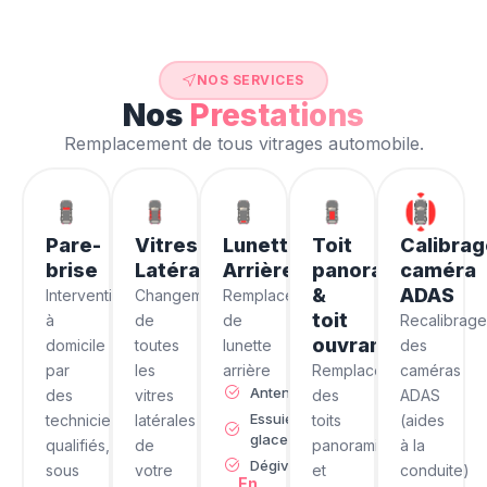
NOS SERVICES
Nos
Prestations
Remplacement de tous vitrages automobile.
Pare-
Vitres
Lunette
Toit
Calibra
brise
Latérales
Arrière
panoramique
caméra
&
ADAS
Intervention
Changement
Remplacement
toit
à
de
de
Recalibrag
ouvrant
domicile
toutes
lunette
des
par
les
arrière
Remplacement
caméras
Antenne
des
vitres
des
ADAS
Essuie
techniciens
latérales
toits
(aides
glace
qualifiés,
de
panoramiques
à la
Dégivrage
sous
votre
et
conduite)
En